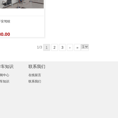
平安驾校
80.00
1/3
1
2
3
›
»
学车知识
联系我们
闻中心
在线留言
车知识
联系我们