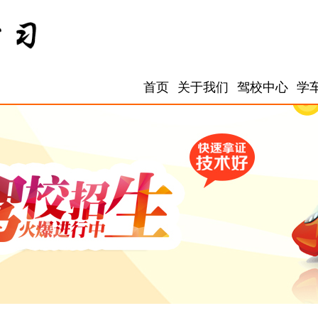
首页
关于我们
驾校中心
学