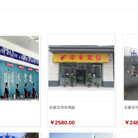
校
石家庄华丰驾校
石家庄
￥
2580.00
￥
24