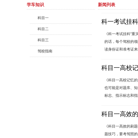
学车知识
新闻列表
科目一
科一考试挂科
科目二
《科一考试挂科“重
科目三
的话，每个驾校的领
读身份证和准考证来
驾校指南
​科目一高校
《科目一高校记忆的
也可能是对题库、知
标志、指示标志和指
科目一高效
《科目一高效的刷题
题技巧，要考驾照的