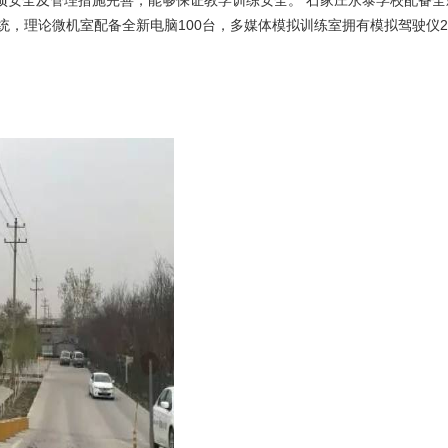
各项安全及管理措施完善，能够保证教学训练安全。 石家庄永泰学校配备
统，理论微机室配备全新电脑100台，多媒体模拟训练室拥有模拟驾驶仪