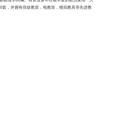
全新教练车80辆。有从业多年经验丰富的教员采用一人
20套，并拥有排故教室，电教室，模拟教具等先进教