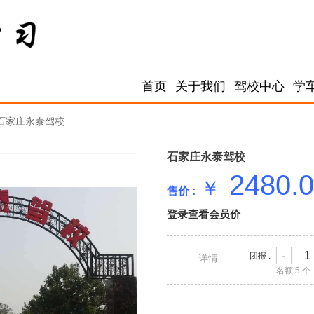
首页
关于我们
驾校中心
学
石家庄永泰驾校
石家庄永泰驾校
2480.
￥
售价 :
登录查看会员价
-
团报 :
详情
名额
5
个