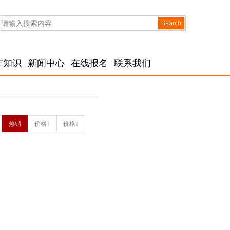
车知识
新闻中心
在线报名
联系我们
热销
价格↑
价格↓