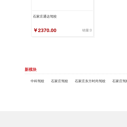
石家庄通达驾校
￥
2370.00
销量:0
新模块
中科驾校
石家庄驾校
石家庄东方时尚驾校
石家庄驾