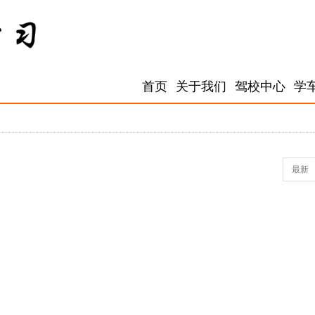
首页
关于我们
驾校中心
学
最新