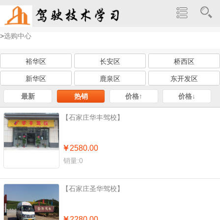
>
选购中心
裕华区
长安区
桥西区
新华区
鹿泉区
东开发区
最新
热销
价格↑
价格↓
【石家庄华丰驾校】
￥
2580.00
销量:0
【石家庄圣华驾校】
￥
2280.00